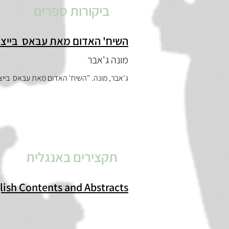
ביקורות ספרים
השיח' האדום מאת עבּאס בּייצ'ו
מונה ג'אבר
ג'אבר, מונה. "השיח' האדום מאת עבּאס בּייצ'
תקצירים באנגלית
lish Contents and Abstracts