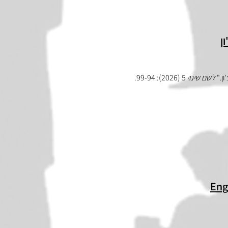
ן
ון."
לשם שינוי
5 (2026):
99-94
.
Eng