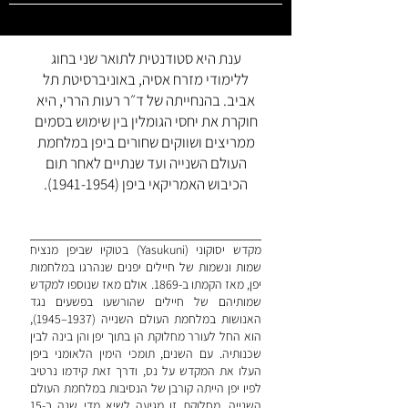
ענת היא סטודנטית לתואר שני בחוג
ללימודי מזרח אסיה, באוניברסיטת תל
אביב. בהנחייתה של ד״ר רעות הררי, היא
חוקרת את יחסי הגומלין בין שימוש בסמים
ממריצים ושווקים שחורים ביפן במלחמת
העולם השנייה ועד שנתיים לאחר תום
הכיבוש האמריקאי ביפן
(1941-1954)
.
מקדש יסוקוני (Yasukuni) בטוקיו שביפן מנציח
שמות ונשמות של חיילים יפנים שנהרגו במלחמות
יפן, מאז הקמתו ב-1869. אולם מאז שנוספו למקדש
שמותיהם של חיילים שהורשעו בפשעים נגד
האנושות במלחמת העולם השנייה (1937–1945),
הוא החל לעורר מחלוקת הן בתוך יפן והן בינה לבין
שכנותיה. עם השנים, תומכי הימין הלאומני ביפן
העלו את המקדש על נס, ודרך זאת קידמו נרטיב
לפיו יפן הייתה קורבן של הנסיבות במלחמת העולם
השנייה. מחלוקת זו מגיעה לשיא מדי שנה ב-15