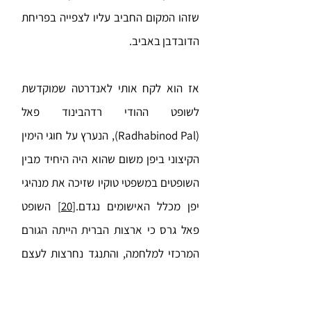
שזהו המקום החביב עליו לצפייה בפריחת
הדובדבן באביב.
אז הוא לקח אותי לאנדרטה שמוקדשת
לשופט ההודי רדהבינוד פאל
(Radhabinod Pal), הנערץ על חוגי הימין
הקיצוני ביפן משום שהוא היה היחיד מבין
השופטים במשפטי טוקיו שזיכה את מנהיגי
יפן מכלל האישומים נגדם.
[20]
השופט
פאל גרס כי ארצות הברית הייתה הגורם
המרכזי למלחמה, והתנגד נחרצות לעצם
קיום המשפטים ועוד יותר להכרעות הדין
שניתנו בסופם.
[21]
ליד האנדרטה, בן שיחי