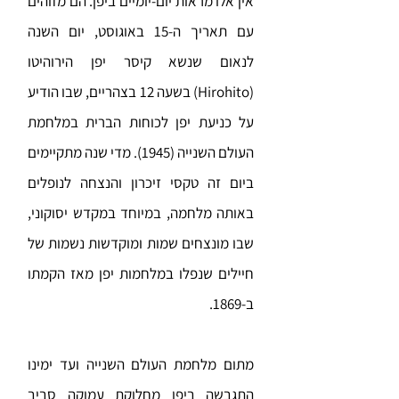
אין אלו מראות יום-יומיים ביפן. הם מזוהים
עם תאריך ה-15 באוגוסט, יום השנה
לנאום שנשא קיסר יפן הירוהיטו
(Hirohito) בשעה 12 בצהריים, שבו הודיע
על כניעת יפן לכוחות הברית במלחמת
העולם השנייה (1945). מדי שנה מתקיימים
ביום זה טקסי זיכרון והנצחה לנופלים
באותה מלחמה, במיוחד במקדש יסוקוני,
שבו מונצחים שמות ומוקדשות נשמות של
חיילים שנפלו במלחמות יפן מאז הקמתו
ב-1869.
מתום מלחמת העולם השנייה ועד ימינו
התגבשה ביפן מחלוקת עמוקה סביב