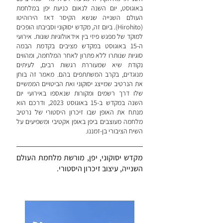
באוגוסט, יום השנה לנאום כניעת יפן במלחמת
העולם השנייה שנשא הקיסר דאז הירוהיטו
(Hirohito). ביום זה, מקדש יסוקוני וסביבתו הופכים
למוקד של מפגש פיזי בין אידאולוגיות שונות. אירועי
ה-15 באוגוסט במקדש מציבים בקדמת הבמה
סוגיות שנותרו ללא פתרון לאחר המלחמה, ומהווים
נקודת שיא שמעוררת רגשות רבים, לעיתים
מנוגדים, בקרב המשתתפים בהם. מאמר זה בוחן
את הנרטיב שמייצג יסוקוני ואת הביטויים הממשיים
שלו דרך רשמים ומקורות שנאספו באירועי יום
השנה במקדש ב-15 באוגוסט 2023, ודרכם הוא
מנתח את האופן שבו זיכרון היסטורי של נרטיב
מלחמה מעוצבים ביפן באופן אקטיבי ומשפיעים על
השיח הציבורי בן-זמננו.
מקדש יסוקוני, יפן, מורשת מלחמת העולם
השנייה, עיצוב זיכרון היסטורי.