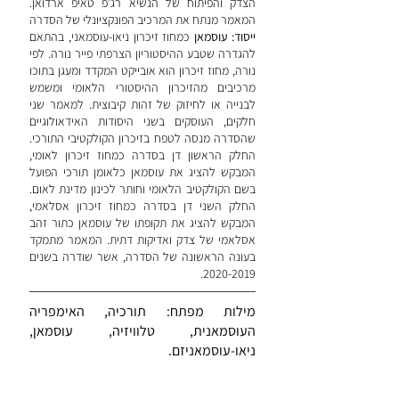
הצדק והפיתוח של הנשיא רג'פ טאיפ ארדואן.
המאמר מנתח את המרכיב הפונקציונלי של הסדרה
ייסוד: עוסמאן
כמחוז זיכרון ניאו-עוסמאני, בהתאם
להגדרה שטבע ההיסטוריון הצרפתי פייר נורה. לפי
נורה, מחוז זיכרון הוא אובייקט המקדד ומעגן בתוכו
מרכיבים מהזיכרון ההיסטורי הלאומי ומשמש
לבנייה או לחיזוק של זהות קיבוצית. למאמר שני
חלקים, העוסקים בשני היסודות האידאולוגיים
שהסדרה מנסה לטפח בזיכרון הקולקטיבי התורכי.
החלק הראשון דן בסדרה כמחוז זיכרון לאומי,
המבקש להציג את עוסמאן כלאומן תורכי הפועל
בשם הקולקטיב הלאומי וחותר לכינון מדינת לאום.
החלק השני דן בסדרה כמחוז זיכרון אסלאמי,
המבקש להציג את תקופתו של עוסמאן כתור זהב
אסלאמי של צדק ואדיקות דתית. המאמר מתמקד
בעונה הראשונה של הסדרה, אשר שודרה בשנים
.
2020-2019
מילות מפתח: תורכיה, האימפריה
העוסמאנית, טלוויזיה, עוסמאן,
ניאו-עוסמאניזם.