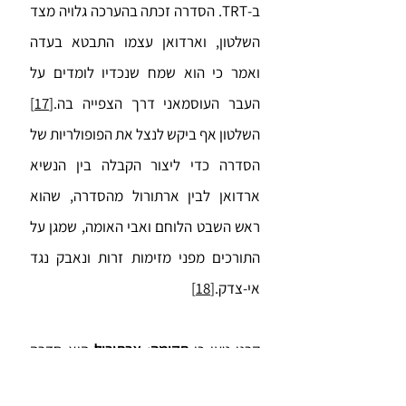
ב-TRT. הסדרה זכתה בהערכה גלויה מצד
השלטון, וארדואן עצמו התבטא בעדה
ואמר כי הוא שמח שנכדיו לומדים על
העבר העוסמאני דרך הצפייה בה.
[17]
השלטון אף ביקש לנצל את הפופולריות של
הסדרה כדי ליצור הקבלה בין הנשיא
ארדואן לבין ארתורול מהסדרה, שהוא
ראש השבט הלוחם ואבי האומה, שמגן על
התורכים מפני מזימות זרות ונאבק נגד
אי-צדק.
[18]
קרני טען כי
תקומה: ארתורול
היא סדרה
ריאקציונית, הן בתכניה הפוליטיים והן