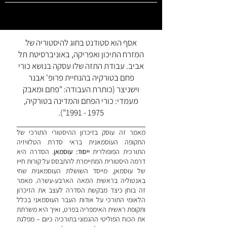
אסף הוא סטודנט בחוג להיסטוריה של
המזרח התיכון ואפריקה, באוניברסיטת תל
אביב. עבודת התזה שלו עסקה בנושא כורי
פחם בטורקיה בהנחיית פרופ' אבנר
וישניצר (כותרת העבודה: "פחם ומאבק
מעמדי: כורי הפחם והמדינה בטורקיה,
").
1975 - 1991
מאמר זה עוסק בזיכרון ההיסטורי התורכי של
התקופה העוסמאנית בראי סדרת הטלוויזיה
התורכית הפופולרית
ייסוד: עוסמאן
. הסדרה היא
דרמה היסטורית המתיימרת להתבסס על קורות חייו
של עוסמאן, מייסד השושלת העוסמאנית שחי
באנטוליה בראשית המאה הארבע-עשרה. מאמר
זה בוחן כיצד מבקשת הסדרה לעצב את הזיכרון
הלאומי התורכי על אודות העבר העוסמאני בכלל
ותקופת ראשית האימפריה בפרט, ואיך היא משרתת
את הכוח הפוליטי ההגמוני בתורכיה כיום – מפלגת