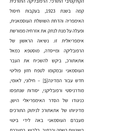
הקולקטיבי התורכי. הרפובליקה התורכית
קמה בשנת 1923, בעקבות חיסול
האימפריה והדחת השושלת העוסמאנית,
ופעלה על מנת לנתק את אזרחיה ממורשת
אימפריאלית זו. נשיאה הראשון של
הרפובליקה ומייסדה, מוסטפא כמאל
אתאתורכ, ביקש להשכיח את העבר
העוסמאני ובמקומו לטפח חזון פוליטי
חדש עבור המדינה
[5]
– חילוני, לאומי,
מודרניסטי ורפובליקני, יסודות שנתפסו
כניגודו של הסדר האימפריאלי הישן.
מדיניותו של אתאתורכ לניתוק התורכים
מעברם העוסמאני באה לידי ביטוי
בשינויים בשפה ובכתיב, בלבוש, במערכת