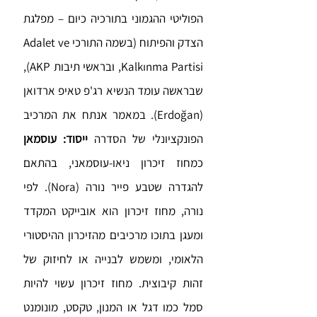
הפוליטי ההגמוני בתורכיה כיום – מפלגת
הצדק והפיתוח (בשמה התורכי Adalet ve
Kalkınma Partisi, ובראשי תיבות AKP),
שבראשה עומד הנשיא רג'פ טאיפ ארדואן
(Erdoğan). במאמר אנתח את המרכיב
הפונקציונלי של הסדרה
ייסוד: עוסמאן
כמחוז זיכרון ניאו-עוסמאני, בהתאם
להגדרה שטבע פייר נורה (Nora). לפי
נורה, מחוז זיכרון הוא אובייקט המקדד
ומעגן בתוכו מרכיבים מהזיכרון ההיסטורי
הלאומי, ומשמש לבנייה או לחיזוק של
זהות קיבוצית. מחוז זיכרון עשוי להיות
סמל כמו דגל או המנון, טקסט, מונומנט