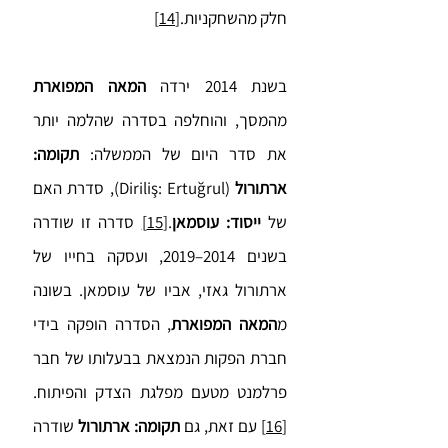
חלק מהשחקניות.
[14]
בשנת 2014 ירדה
המאה המפוארת
מהמסך, והוחלפה בסדרה שהלמה יותר
את סדר היום של הממשלה:
תקומה:
ארתורול
(Diriliş: Ertuğrul), סדרת האם
של
ייסוד: עוסמאן
.
[15]
סדרה זו שודרה
בשנים 2014–2019, ועסקה בחייו של
ארתורול גאזי, אביו של עוסמאן. בשונה
מ
המאה המפוארת
, הסדרה הופקה בידי
חברת הפקות הנמצאת בבעלותו של חבר
פרלמנט מטעם מפלגת הצדק והפיתוח.
[16]
עם זאת, גם
תקומה: ארתורול
שודרה