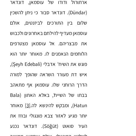
ארתורול ודודו של עוסמאן, דונדאר
(Dündar). דונדאר סבור כי ניתן להשכין
שלום בין התורכים לביזנטים, אולם
עוסמאן מעדיף להילחם באחרונים ולכבוש
את מבצריהם. אל עוסמאן מצטרפים
הלוחמים הנאמנים לו. מאוחר יותר הוא
פוגש את השיח' אדבלי (Şeyh Edebali),
איש דת מעורר השראה שהופך למורה
הדרך הרוחני שלו. עוסמאן אף מתאהב
בבתו של השייח', באלא האתון (Bala
Hatun), ומבקש להינשא לה.
[3]
מאוחר
יותר מגיע לאזור צבא מונגולי ובוזז את
העיר סואוט (Söğüt). דונדאר נכנע