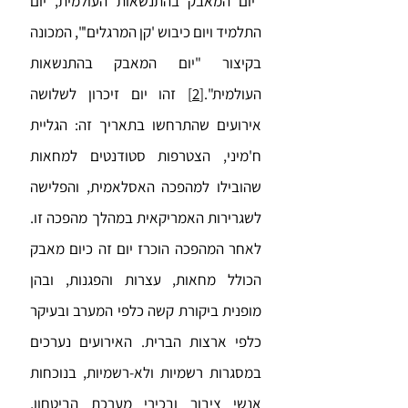
"יום המאבק בהתנשאות העולמית, יום
התלמיד ויום כיבוש 'קן המרגלים'", המכונה
בקיצור "יום המאבק בהתנשאות
העולמית".
[2]
זהו יום זיכרון לשלושה
אירועים שהתרחשו בתאריך זה: הגליית
ח'מיני, הצטרפות סטודנטים למחאות
שהובילו למהפכה האסלאמית, והפלישה
לשגרירות האמריקאית במהלך מהפכה זו.
לאחר המהפכה הוכרז יום זה כיום מאבק
הכולל מחאות, עצרות והפגנות, ובהן
מופנית ביקורת קשה כלפי המערב ובעיקר
כלפי ארצות הברית. האירועים נערכים
במסגרות רשמיות ולא-רשמיות, בנוכחות
אנשי ציבור ובכירי מערכת הביטחון,