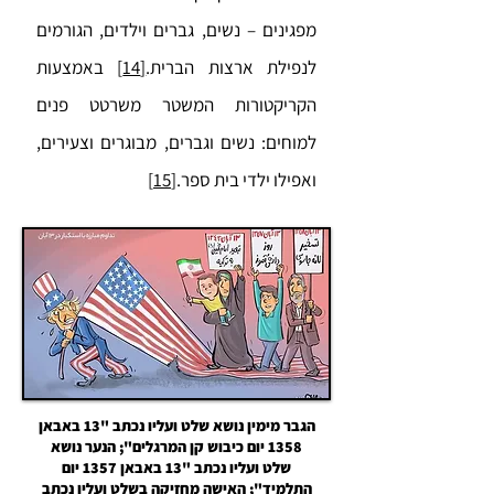
מפגינים – נשים, גברים וילדים, הגורמים
לנפילת ארצות הברית.
[14]
באמצעות
הקריקטורות המשטר משרטט פנים
למוחים: נשים וגברים, מבוגרים וצעירים,
ואפילו ילדי בית ספר.
[15]
הגבר מימין נושא שלט ועליו נכתב "13 באבאן
1358 יום כיבוש קן המרגלים"; הנער נושא
שלט ועליו נכתב "13 באבאן 1357 יום
התלמיד"; האישה מחזיקה בשלט ועליו נכתב