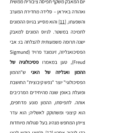
יום המאבק משקף תפיסה ציבורית ממשית
ואהודה באיראן – סלידה מחדירת המערב
והשפעתו,
[11]
והוא מסייע בגיוס ההמונים
לתמיכה במשטר. לגיוס המונים למאבק
ישנה תרומה משמעותית להצלחה בו: אבי
הפסיכואנליזה, זיגמונד פרויד (Sigmund
Freud), טען במאמרו
פסיכולוגיה של
ההמון ואנליזה של האני
ש"ההמון
הפסיכולוגי" יוצר "נפש קיבוצית" החושבת
ופועלת באופן שונה מהיחידים המרכיבים
אותה. לתפיסתו, ההמון מונע מדחפים,
הוא קיצוני ומשתוקק לאשליה; הוא עדר
צייתן המחפש מנהיג בעל סגולות מיוחדות
כדי לנהור אחריו.
[12]
ח'מיני ביקש לכונן