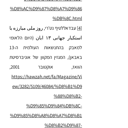
%D8%AC%D9%87%D8%A7%D9%86
%DB%8C.html
[4]
עבדאללטיף נט'רי, روز ملی مبارزه با
استکبار جهانی ۱۳ ابان (היום הלאומי
למאבק בהתנשאות העולמית ה-13
באבאן), המגזין המקוון של אוניברסיטת
הוואז, אוקטובר 2001,
https://hawzah.net/fa/Magazine/Vi
ew/3282/5109/46084/%D8%B1%D9
%88%D8%B2-
%D9%85%D9%84%DB%8C-
%D9%85%D8%A8%D8%A7%D8%B1
%D8%B2%D9%87-