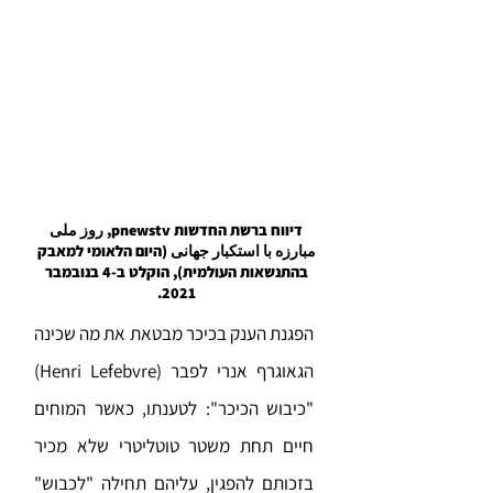
דיווח ברשת החדשות pnewstv, روز ملی
مبارزه با استکبار جهانی (היום הלאומי למאבק
בהתנשאות העולמית), הוקלט ב-4 בנובמבר
2021.
הפגנת הענק בכיכר מבטאת את מה שכינה
הגאוגרף אנרי לפבר (Henri Lefebvre)
"כיבוש הכיכר": לטענתו, כאשר המוחים
חיים תחת משטר טוטליטרי שלא מכיר
בזכותם להפגין, עליהם תחילה "לכבוש"