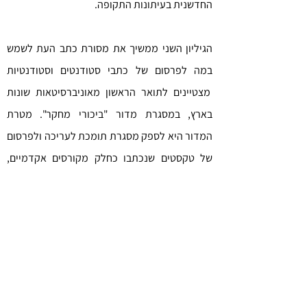
החדשנית בעיתונות התקופה.
הגיליון השני ממשיך את מסורת כתב העת לשמש
במה לפרסום של כתבי סטודנטים וסטודנטיות
מצטיינים לתואר הראשון מאוניברסיטאות שונות
בארץ, במסגרת מדור "ביכורי מחקר". מטרת
המדור היא לספק מסגרת תומכת לעריכה ולפרסום
של טקסטים שנכתבו כחלק מקורסים אקדמיים,
ולהופכם לפרסומים מחקריים קצרים לקהל הרחב.
בגיליון זה פורסמו טקסטים קצרים של שגיא ראם
מאוניברסיטת בר אילן ושל בר גל מאוניברסיטת תל
אביב. שגיא ראם מנתח כיצד הוצמד סטראוטיפ
הזונה לאסירות בריטיות שהוגלו ליבשת אוסטרליה
במאה התשע-עשרה, ומדגים את היחס השונה של